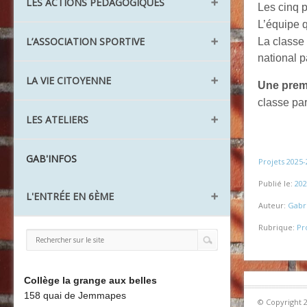
Les aménagements
LES ACTIONS PÉDAGOGIQUES
Santé Action sociale
Le lexique
Les cinq 
L'ULIS TFV
Les agents
L’équipe q
Le Réseau REP
L’ASSOCIATION SPORTIVE
La classe
Les UPE2A
national p
Aide à l'orientation
AS Ping Pong
LA VIE CITOYENNE
Action collégien
Une prem
AS Cirque
CDI
classe par
Les Délégués
LES ATELIERS
AS Badminton
Projets
Le CVC
Challenge nature
L'atelier théâtre
GAB'INFOS
Les éco-délégués
Projets 2025-
L'atelier recyclage
Les Ambassadeurs
Publié le:
202
L'ENTRÉE EN 6ÈME
L'atelier Être bien
Auteur:
Gabri
L'atelier jardinage
Rubrique:
Pr
Préparer ma rentrée
La Redac
Liaison CM2 / 6ème
La Chorale
Découvrir le collège
Board'Gab
Collège la grange aux belles
158 quai de Jemmapes
Clubs maths
© Copyright 