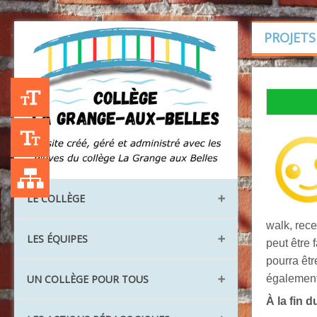
PROJETS
+A
-A
Liste des publications
LE COLLÈGE
walk, rec
Les locaux
LES ÉQUIPES
peut être 
Les instances
pourra êtr
Direction et administration
également 
UN COLLÈGE POUR TOUS
Les classes
La vie scolaire
Les langues vivantes
À la fin 