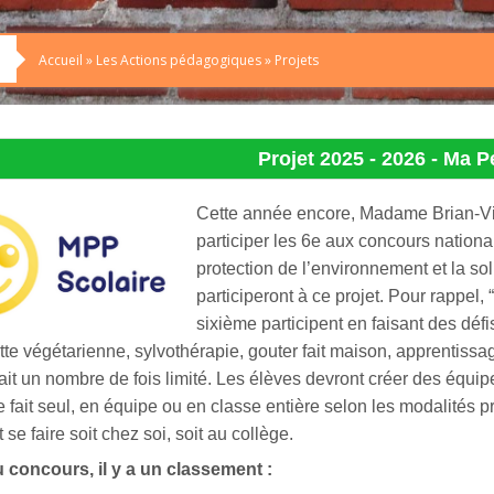
Accueil
»
Les Actions pédagogiques
»
Projets
Projet 2025 - 2026 - Ma P
C
ette année encore, Madame Brian-Vi
participer les 6e aux concours national
protection de l’environnement et la soli
participeront à ce projet. Pour rappel
sixième participent en faisant des défi
ette végétarienne, sylvothérapie, gouter fait maison, apprentis
fait un nombre de fois limité. Les élèves devront créer des équ
e fait seul, en équipe ou en classe entière selon les modalités
se faire soit chez soi, soit au collège.
du concours, il y a un classement :