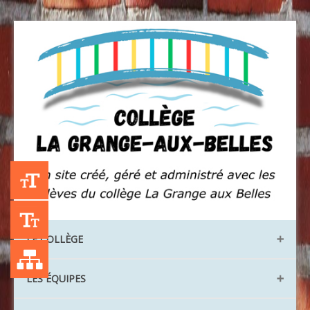
+A
-A
LE COLLÈGE
Liste des publications
Les locaux
LES ÉQUIPES
Les instances