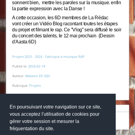
sonnent bien, mettre les paroles sur la musique. enfin
la partie expression avec la Danse !
A cette occasion, les 6D membres de La Rédac
vont créer un Vidéo Blog racontant toutes les étapes
du projet et filmant le rap. Ce ”Vlog” sera diffusé le soir
du concert des talents, le 12 mai prochain
(Dessin
d'Aasta 6D)
Projets 2025 - 2026 - Fabrique à musique RAP
Publié le:
2026-02-14
Auteur:
Maïwen DF (6D)
Rubrique:
Projets
En poursuivant votre navigation sur ce site,
vous acceptez l'utilisation de cookies pour
© Copyright 2024
Collège la grange aux belles
-
Mentions légales
-
gérer votre session et mesurer la
Websco
fréquentation du site.