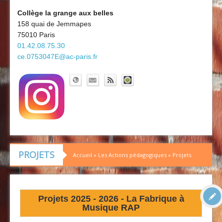
Découvrir le collège
Board'Gab
Collège la grange aux belles
158 quai de Jemmapes
Clubs maths
75010 Paris
01.42.08.75.30
ce.0753047E@ac-paris.fr
PROJETS
Accueil
»
Les Actions pédagogiques
»
Projets
Projets 2025 - 2026 - La Fabrique à
Musique RAP