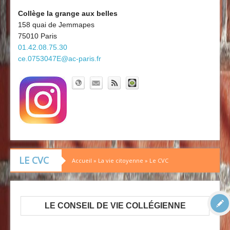
Découvrir le collège
Board'Gab
Collège la grange aux belles
158 quai de Jemmapes
Clubs maths
75010 Paris
01.42.08.75.30
ce.0753047E@ac-paris.fr
LE CVC
Accueil
»
La vie citoyenne
»
Le CVC
LE CONSEIL DE VIE COLLÉGIENNE