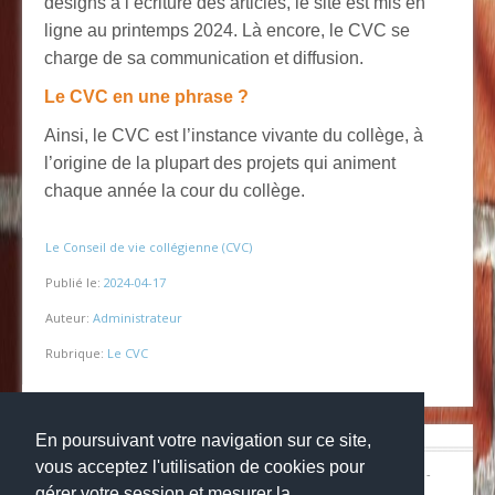
designs à l’écriture des articles, le site est mis en
ligne au printemps 2024. Là encore, le CVC se
charge de sa communication et diffusion.
Le CVC en une phrase ?
Ainsi, le CVC est l’instance vivante du collège, à
l’origine de la plupart des projets qui animent
chaque année la cour du collège.
Le Conseil de vie collégienne (CVC)
Publié le:
2024-04-17
Auteur:
Administrateur
Rubrique:
Le CVC
En poursuivant votre navigation sur ce site,
vous acceptez l'utilisation de cookies pour
© Copyright 2024
Collège la grange aux belles
-
Mentions légales
-
Websco
gérer votre session et mesurer la