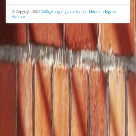
© Copyright 2024
Collège la grange aux belles
-
Mentions légales
-
Websco