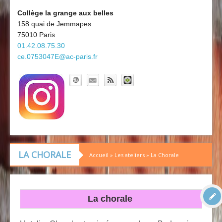
Découvrir le collège
Board'Gab
Collège la grange aux belles
158 quai de Jemmapes
Clubs maths
75010 Paris
01.42.08.75.30
ce.0753047E@ac-paris.fr
LA CHORALE
Accueil
»
Les ateliers
»
La Chorale
La chorale