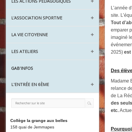
Les aménagements
LES ACTIONS PÉDAGOGIQUES
Santé Action sociale
Le lexique
L’année d
L'ULIS TFV
Les agents
site. L’éq
Le Réseau REP
L’ASSOCIATION SPORTIVE
Les UPE2A
Tout d’a
Aide à l'orientation
emparer po
AS Ping Pong
LA VIE CITOYENNE
Action collégien
imaginé l
AS Cirque
CDI
événement
Les Délégués
LES ATELIERS
AS Badminton
2025)
est 
Projets
Le CVC
Challenge nature
L'atelier théâtre
GAB'INFOS
Les éco-délégués
Des élève
L'atelier recyclage
Les Ambassadeurs
Madame Br
L'ENTRÉE EN 6ÈME
L'atelier Être bien
relance de
L'atelier jardinage
de La Réd
Préparer ma rentrée
La Redac
des seuls
Liaison CM2 / 6ème
etc.
Actuel
La Chorale
Découvrir le collège
Board'Gab
Collège la grange aux belles
158 quai de Jemmapes
Pourquoi
Clubs maths