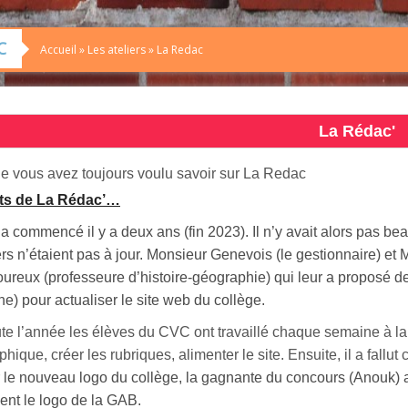
C
Accueil
»
Les ateliers
»
La Redac
La Rédac'
ue vous avez toujours voulu savoir sur La Redac
ts de La Rédac’…
 commencé il y a deux ans (fin 2023). Il n’y avait alors pas beauc
rs n’étaient pas à jour. Monsieur Genevois (le gestionnaire) et
oureux (professeure d’histoire-géographie) qui leur a proposé 
e) pour actualiser le s
ite
web du collège.
te l’année les élèves du CVC ont travaillé chaque semaine à la 
phique, créer les rubriques, alimenter le site. Ensuite, il a fallut
r le nouveau logo du collège, la gagnante du concours (Anouk) a
ment le logo de la GAB.