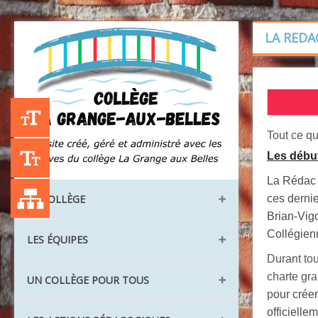
LA REDA
+A
Tout ce q
Les débu
-A
La Rédac a
Liste des publications
ces dernie
LE COLLÈGE
Brian-Vig
Collégienn
Les locaux
LES ÉQUIPES
Durant tou
Les instances
charte gra
Direction et administration
UN COLLÈGE POUR TOUS
Les classes
p
our crée
La vie scolaire
Les langues vivantes
officielle