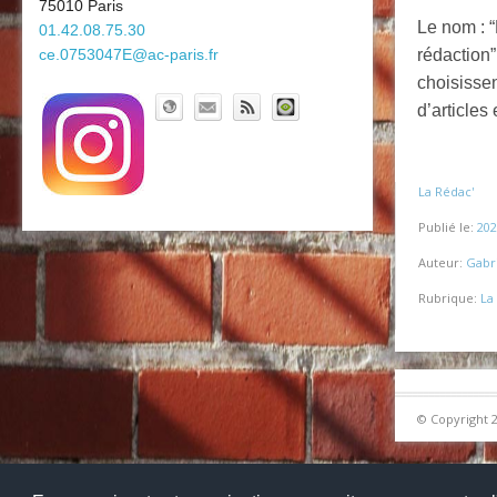
75010 Paris
Le nom : “
01.42.08.75.30
ce.0753047E@ac-paris.fr
rédaction”
choisissen
d’articles
La Rédac'
Publié le:
202
Auteur:
Gabri
Rubrique:
La
© Copyright 