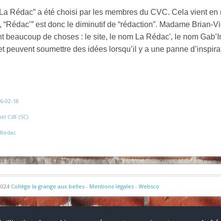
La Rédac” a été choisi par les membres du CVC. Cela vient en r
, “Rédac’” est donc le diminutif de “rédaction”. Madame Brian-V
t beaucoup de choses : le site, le nom La Rédac', le nom Gab’In
 et peuvent soumettre des idées lorsqu’il y a une panne d’inspirat
6-02-18
el CdF (5C)
 Redac
2024
Collège la grange aux belles
-
Mentions légales
-
Websco