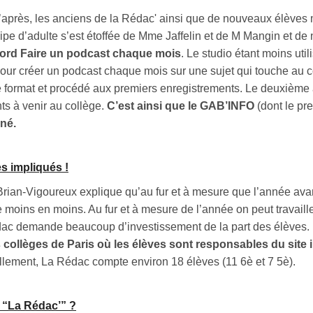
’après, les
anciens de la
Rédac' ainsi que de nouveaux élèves 
uipe d’adulte s’est étoffée de Mme Jaffelin et de M Mangin et de 
bord Faire un podcast chaque mois
. Le studio étant moins util
ur créer un podcast chaque mois sur une sujet qui touche au coll
e format et procédé aux premiers enregistrements. Le deuxième 
s à venir au collège.
C’est ainsi que le GAB’INFO
(dont le pr
né.
s impliqués !
ian-Vigoureux explique qu’au fur et à mesure que l’année avanc
 moins en moins. Au fur et à mesure de l’année on peut travailler 
ac demande beaucoup d’investissement de la part des élèves.
 collèges de Paris où les élèves sont responsables du site in
lement, La Rédac compte environ 18 élèves (11 6è et 7 5è).
 “La Rédac’” ?