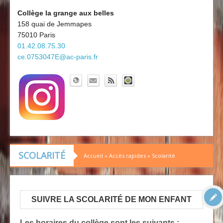
Découvrir le collège
Board'Gab
Collège la grange aux belles
158 quai de Jemmapes
Clubs maths
75010 Paris
01.42.08.75.30
ce.0753047E@ac-paris.fr
SCOLARITÉ
Accueil
»
Accès rapides
»
Scolarité
SUIVRE LA SCOLARITÉ DE MON ENFANT
Les horaires du collège sont les suivants :