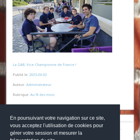
La GAB, Vice-Championne de France !
Publié le:
2025-06-02
Auteur:
Administrateur
Rubrique:
Au fil des mois
En poursuivant votre navigation sur ce site,
vous acceptez l'utilisation de cookies pour
© Copyright 2024
Collège la grange aux belles
-
Mentions légales
-
gérer votre session et mesurer la
Websco