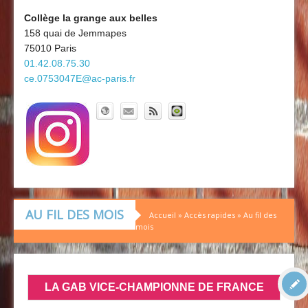
Découvrir le collège
Board'Gab
Collège la grange aux belles
158 quai de Jemmapes
Clubs maths
75010 Paris
01.42.08.75.30
ce.0753047E@ac-paris.fr
AU FIL DES MOIS
Accueil
»
Accès rapides
»
Au fil des
mois
LA GAB VICE-CHAMPIONNE DE FRANCE