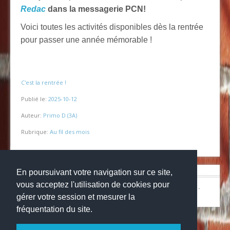
Redac
dans la messagerie PCN!
Voici toutes les activités disponibles dès la rentrée
pour passer une année mémorable !
C'est la rentrée !
Publié le:
2025-10-12
Auteur:
Primo D (3A)
Rubrique:
Au fil des mois
En poursuivant votre navigation sur ce site,
vous acceptez l'utilisation de cookies pour
© Copyright 2024
Collège la grange aux belles
-
Mentions légales
-
Websco
gérer votre session et mesurer la
fréquentation du site.