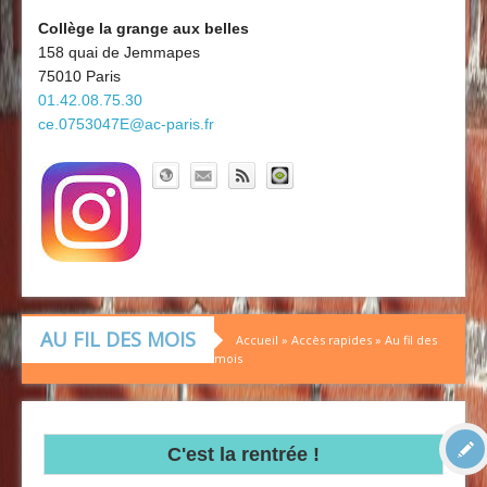
Découvrir le collège
Board'Gab
Collège la grange aux belles
158 quai de Jemmapes
Clubs maths
75010 Paris
01.42.08.75.30
ce.0753047E@ac-paris.fr
AU FIL DES MOIS
Accueil
»
Accès rapides
»
Au fil des
mois
C'est la rentrée !