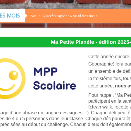
DES MOIS
Accueil
»
Accès rapides
»
Au fil des mois
Ma Petite Planète - édition 2025-
C
ette année encore,
Géographie) fera par
un ensemble de défis 
la troisième fois, to
cette année,
nous av
Pour rappel, “Ma Pet
participent en faisan
(clean walk, recette 
age d’une phrase en langue des signes…). Chaque défi peut être
s de 4 ou 5 personnes dans leur classe. Chaque défi pourra être
précisées au début du challenge. Chacun d’eux doit également se