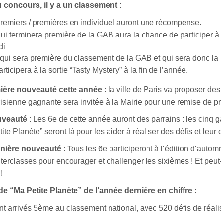
du concours, il y a un classement :
premiers / premières en individuel auront une récompense.
ui terminera première de la GAB aura la chance de participer à 
di
 qui sera première du classement de la GAB et qui sera donc l
articipera à la sortie “Tasty Mystery” à la fin de l’année.
ière nouveauté cette année
: la ville de Paris va proposer des 
isienne gagnante sera invitée à la Mairie pour une remise de pr
uveauté
: Les 6e de cette année auront des parrains : les cinq 
ite Planète” seront là pour les aider à réaliser des défis et leu
rnière nouveauté
: Tous les 6e participeront à l’édition d’autom
terclasses pour encourager et challenger les sixièmes ! Et peut
!
 de “Ma Petite Planète” de l’année dernière en chiffre :
nt arrivés 5ème au classement national, avec 520 défis de réal