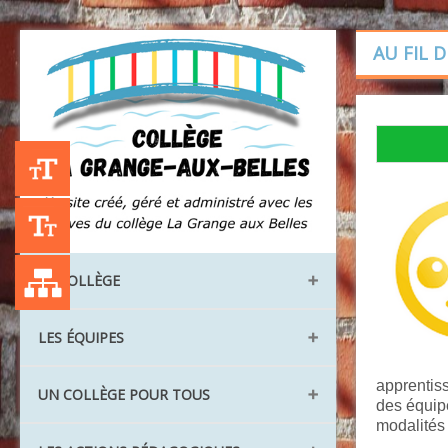
AU FIL 
+A
-A
Liste des publications
LE COLLÈGE
Les locaux
LES ÉQUIPES
Les instances
apprentiss
Direction et administration
UN COLLÈGE POUR TOUS
Les classes
des équipe
La vie scolaire
Les langues vivantes
modalités 