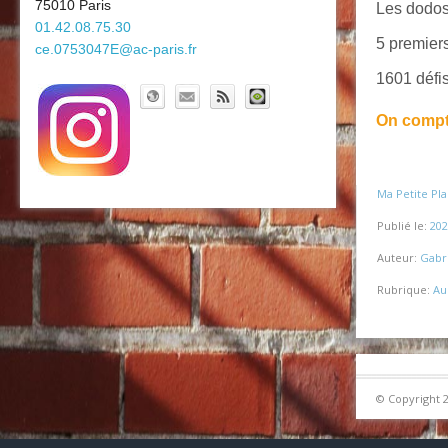
75010 Paris
Les dodos
01.42.08.75.30
5 premier
ce.0753047E@ac-paris.fr
1601 défis
On compte
Ma Petite Pla
Publié le:
202
Auteur:
Gabri
Rubrique:
Au
© Copyright 