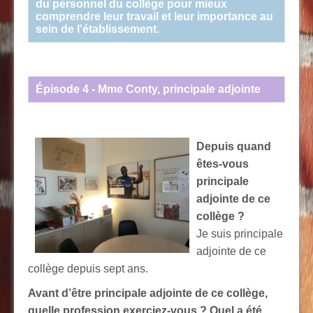
du personnel du collège pour mieux
comprendre leur travail et leur importance au
sein de l'établissement.
Épisode 4 - Mme Conty, principale adjointe
Depuis quand
êtes-vous
principale
adjointe de ce
collège ?
Je suis principale
adjointe de ce
collège depuis sept ans.
Avant d’être principale adjointe de ce collège,
quelle profession exerciez-vous ? Quel a été