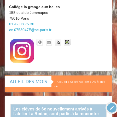
Découvrir le collège
Board'Gab
Collège la grange aux belles
158 quai de Jemmapes
Clubs maths
75010 Paris
01.42.08.75.30
ce.0753047E@ac-paris.fr
AU FIL DES MOIS
Accueil
»
Accès rapides
»
Au fil des
mois
Les élèves de 6è nouvellement arrivés à
l'atelier La Redac, sont partis à la rencontre