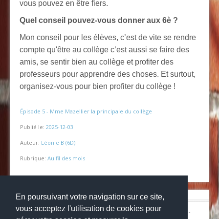
vous pouvez en être fiers.
Quel conseil pouvez-vous donner aux 6è ?
Mon conseil pour les élèves, c’est de vite se rendre
compte qu'être au collège c’est aussi se faire des
amis, se sentir bien au collège et profiter des
professeurs pour apprendre des choses. Et surtout,
organisez-vous pour bien profiter du collège !
Épisode 5 - Mme Mazellier la principale du collège
Publié le:
2025-12-03
Auteur:
Léonie B (6D)
Rubrique:
Au fil des mois
En poursuivant votre navigation sur ce site,
vous acceptez l'utilisation de cookies pour
© Copyright 2024
Collège la grange aux belles
-
Mentions légales
-