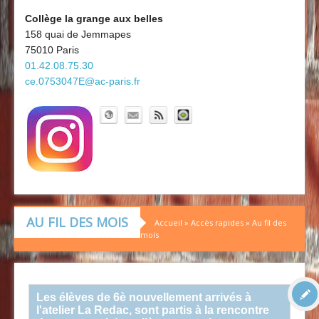
Découvrir le collège
Board'Gab
Collège la grange aux belles
158 quai de Jemmapes
Clubs maths
75010 Paris
01.42.08.75.30
ce.0753047E@ac-paris.fr
AU FIL DES MOIS
Accueil
»
Accès rapides
»
Au fil des
mois
Les élèves de 6è nouvellement arrivés à
l'atelier La Redac, sont partis à la rencontre