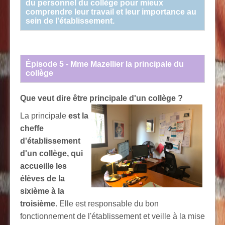
du personnel du collège pour mieux
comprendre leur travail et leur importance au
sein de l'établissement.
Épisode 5 - Mme Mazellier la principale du
collège
Que veut dire être principale d'un collège ?
La principale
est la
cheffe
d'établissement
d'un collège, qui
accueille les
élèves de la
sixième à la
troisième
. Elle est responsable du bon
fonctionnement de l'établissement et veille à la mise