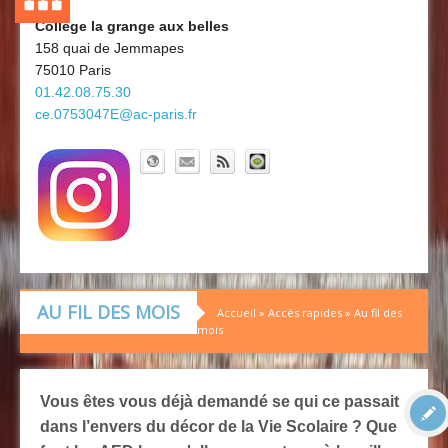
Découvrir le collège
Board'Gab
Collège la grange aux belles
158 quai de Jemmapes
Clubs maths
75010 Paris
01.42.08.75.30
ce.0753047E@ac-paris.fr
AU FIL DES MOIS
Accueil
»
Accès rapides
»
Au fil des
mois
Vous êtes vous déjà demandé se qui ce passait
dans l’envers du décor de la Vie Scolaire ? Que