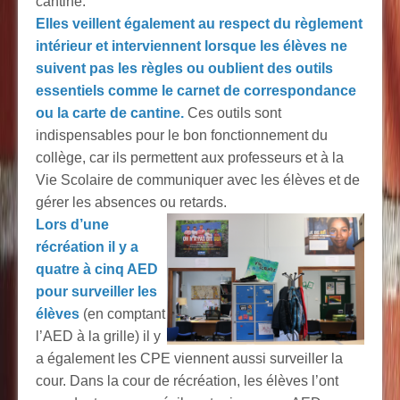
cantine.
Elles veillent également au respect du règlement
intérieur et interviennent lorsque les élèves ne
suivent pas les règles ou oublient des outils
essentiels comme le carnet de correspondance
ou la carte de cantine.
Ces outils sont
indispensables pour le bon fonctionnement du
collège, car ils permettent aux professeurs et à la
Vie Scolaire de communiquer avec les élèves et de
gérer les absences ou retards.
Lors d’une
récréation il y a
quatre à cinq AED
pour surveiller les
élèves
(en comptant
l’AED à la grille) il y
a également les CPE viennent aussi surveiller la
cour. Dans la cour de récréation, les élèves l’ont