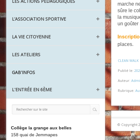
Les aménagements
LES ACTIONS PÉDAGOGIQUES
Santé Action sociale
Le lexique
marche net
L'ULIS TFV
sûre le co
Les agents
la musiqu
Le Réseau REP
L’ASSOCIATION SPORTIVE
Les UPE2A
un goûter s
Aide à l'orientation
AS Ping Pong
LA VIE CITOYENNE
Inscripti
Action collégien
places.
AS Cirque
CDI
Les Délégués
LES ATELIERS
AS Badminton
Projets
CLEAN WALK D
Le CVC
Challenge nature
Publié le:
202
L'atelier théâtre
GAB'INFOS
Les éco-délégués
Auteur:
Admi
L'atelier recyclage
Les Ambassadeurs
L'ENTRÉE EN 6ÈME
L'atelier Être bien
Rubrique:
Au
L'atelier jardinage
Préparer ma rentrée
La Redac
Liaison CM2 / 6ème
La Chorale
© Copyright 
Découvrir le collège
Board'Gab
Collège la grange aux belles
158 quai de Jemmapes
Clubs maths