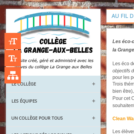
AU FIL 
Les éco-d
+A
la Grange
-A
Les éco dé
Liste des publications
objectifs
d
pour les p
LE COLLÈGE
Trois thé
bien être)
Pour cet O
Les locaux
LES ÉQUIPES
souhaitent
Les instances
Direction et administration
UN COLLÈGE POUR TOUS
Les classes
Clean Wal
La vie scolaire
Les langues vivantes
Les élève