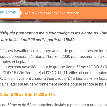
DES MOIS
Accueil
»
Accès rapides
»
Au fil des mois
élégués prennent en main leur collège et les alentours. Par
 aux belles lundi 29 avril à partir de 15h30
légués travaillent cette année autour de projets menés en fonc
e
développement
durable
à l'horizon 2030 pour assurer la paix e
euples et la planète.
matiques sont travaillées pour le groupe 6ème 5ème : l'ODD 3 (
, l'ODD 15 (Vie Terrestre) et l'ODD 11 (11 Villes et communautés
DD les élèves ont choisi la thématique "
Être bien dans un beau
 ainsi agir sur leur environnement proche pour le rendre le plus
k lundi 29 avril de 15h30 à 17h
s de 6ème et de 5ème sont donc invités à participer à une clean