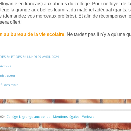
toyante en français) aux abords du collège. Pour nettoyer de fa
llège la grange aux belles fournira du matériel adéquat (gants, s
e (demandez vos morceaux préférés). Et afin de récompenser l
era offert !
on au bureau de la vie scolaire
.
Ne tardez pas il n'y a qu'une q
ES 6è ET DES 5è LUNDI 29 AVRIL 2024
4-05-27
nistrateur
 fil des mois
2024
Collège la grange aux belles
-
Mentions légales
-
Websco