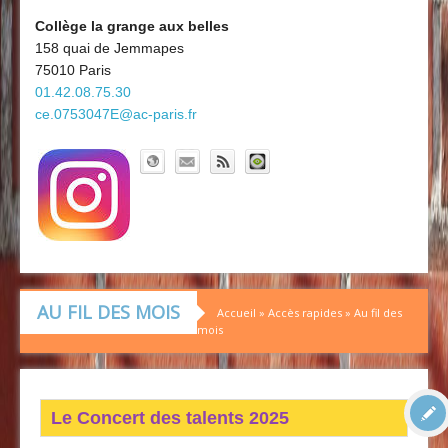
Découvrir le collège
Board'Gab
Collège la grange aux belles
158 quai de Jemmapes
Clubs maths
75010 Paris
01.42.08.75.30
ce.0753047E@ac-paris.fr
AU FIL DES MOIS
Accueil
»
Accès rapides
»
Au fil des
mois
Le
Concert
des
talents
2025