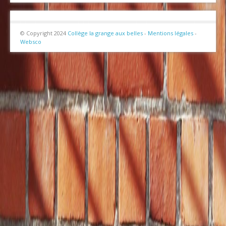
© Copyright 2024
Collège la grange aux belles
-
Mentions légales
-
Websco