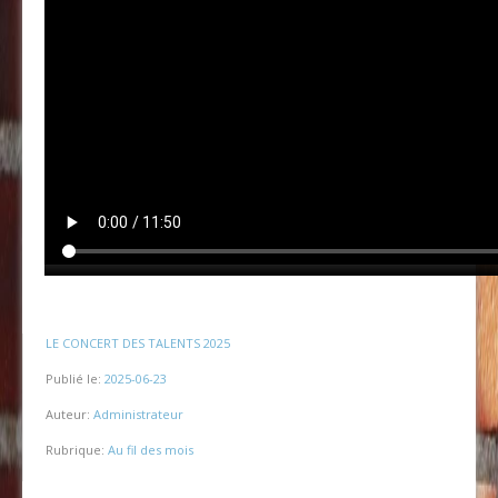
LE CONCERT DES TALENTS 2025
Publié le:
2025-06-23
Auteur:
Administrateur
Rubrique:
Au fil des mois