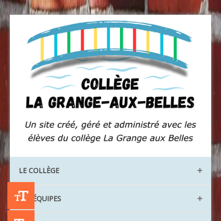
LE COLLÈGE
+A
Les locaux
LES ÉQUIPES
Les instances