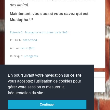
des tiroirs).
Maintenant, vous aussi vous savez qui est
Mustapha !!!
Épisode 2 - Mustapha le bricoleur de la GAB
Publié le:
2025-12-04
Auteur:
Léo G (6D)
Rubrique:
Les agents
En poursuivant votre navigation sur ce site,
vous acceptez l'utilisation de cookies pour
© Copyright 2024
Collège la grange aux belles
-
Mentions légales
-
Websco
gérer votre session et mesurer la
fréquentation du site.
Continuer