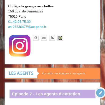
Découvrir le collège
Board'Gab
Collège la grange aux belles
158 quai de Jemmapes
Clubs maths
75010 Paris
01.42.08.75.30
ce.0753047E@ac-paris.fr
LES AGENTS
Accueil
»
Les équipes
»
Les agents
Épisode 7 - Les agents d'entretien