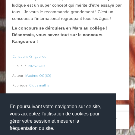
ludique est un super concept qui mérite d’être essayé par
tous ! Je vous le recommande grandement ! C’est un
concours à l’international regroupant tous les âges !
Le concours se déroulera en Mars au collège !
Désormais, vous savez tout sur le concours
Kangourou !
Concours Kangourou
Publié le:
2025-12-03
Auteur:
Maxime OC (6D)
Rubrique:
Clubs maths
En poursuivant votre navigation sur ce site,
vous acceptez l'utilisation de cookies pour
© Copyright 2024
Collège la grange aux belles
-
Mentions légales
-
gérer votre session et mesurer la
Websco
fréquentation du site.