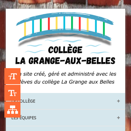
+A
-A
LE COLLÈGE
Liste des publications
Les locaux
LES ÉQUIPES
Les instances