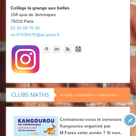
Découvrir le collège
Board'Gab
Collège la grange aux belles
158 quai de Jemmapes
Clubs maths
75010 Paris
01.42.08.75.30
ce.0753047E@ac-paris.fr
CLUBS MATHS
Accueil
»
Les ateliers
»
Clubs maths
Connaissez-vous le concours
Kangourou organisé par
M.Fares cette année ? Si non,