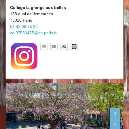
Découvrir le collège
Board'Gab
Collège la grange aux belles
158 quai de Jemmapes
Clubs maths
75010 Paris
01.42.08.75.30
ce.0753047E@ac-paris.fr