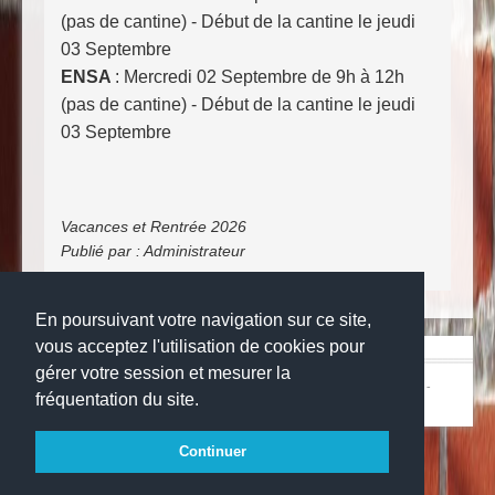
(pas de cantine) - Début de la cantine le jeudi
03 Septembre
ENSA
: Mercredi 02 Septembre de 9h à 12h
(pas de cantine) -
Début de la cantine le jeudi
03 Septembre
Vacances et Rentrée 2026
Publié par :
Administrateur
En poursuivant votre navigation sur ce site,
vous acceptez l'utilisation de cookies pour
gérer votre session et mesurer la
© Copyright 2024
Collège la grange aux belles
-
Mentions légales
-
fréquentation du site.
Websco
Continuer