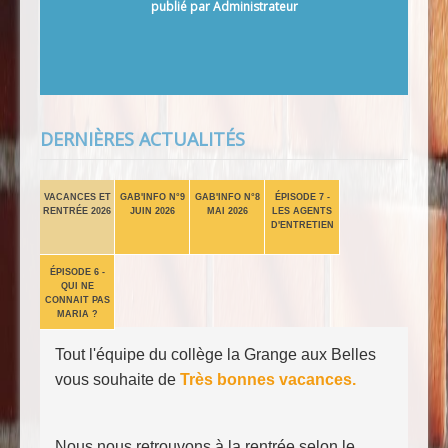
Septembre de 8h40 à 12h15 et de 13h20 à 15h30
publié par Administrateur
-
Repas au collège pour les élèves demi-
pensionnaires
Mercredi[...]
DERNIÈRES ACTUALITÉS
VACANCES ET
GAB'INFO N°9
GAB'INFO N°8
ÉPISODE 7 -
RENTRÉE 2026
JUIN 2026
MAI 2026
LES AGENTS
D'ENTRETIEN
ÉPISODE 6 -
QUI NE
CONNAIT PAS
MARIA ?
Tout l'équipe du collège la Grange aux Belles
vous souhaite de
Très bonnes vacances.
Nous nous retrouvons à la rentrée selon le