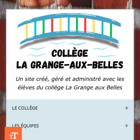
LE COLLÈGE
Les locaux
LES ÉQUIPES
Les instances
+A