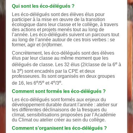
Qui sont les éco-délégués ?
Les éco-délégués sont des élèves élus pour
participer à la mise en œuvre de la transition
écologique dans leur classe et le collège, à travers
des actions et projets menés tout au long de
l’année. Les éco-délégués suivent un parcours tout
au long de l’année autour de ces trois verbes : se
former, agir et (in)former.
Concrètement, les éco-délégués sont des élèves
élus par leur classe au même moment que les
e
délégués de classe. Les 32 élus (2/classe de la 6
à
e
la 3
) sont encadrés par la CPE et deux
professeures. Ils sont organisés en deux groupes
e
e
e
e
de 16, les 6
/5
et 4
/3
.
Comment sont formés les éco-délégués ?
Les éco-délégués sont formés aux enjeux du
développement durable durant l'année : atelier sur
les différentes déclinaisons de la fresques du
climat, sensibilisations proposées par l’Académie
du Climat ou atelier créer au sein du collège.
Comment s’organisent les éco-délégués ?