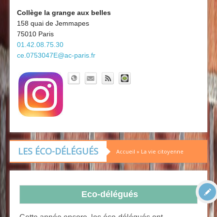
Découvrir le collège
Board'Gab
Collège la grange aux belles
158 quai de Jemmapes
Clubs maths
75010 Paris
01.42.08.75.30
ce.0753047E@ac-paris.fr
LES ÉCO-DÉLÉGUÉS
Accueil
»
La vie citoyenne
Eco-délégués