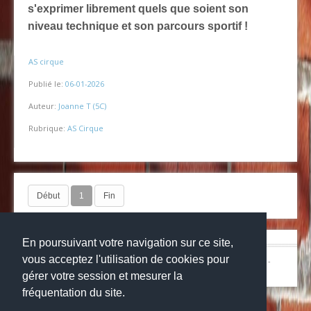
s'exprimer librement quels que soient son
niveau technique et son parcours sportif !
AS cirque
Publié le:
06-01-2026
Auteur:
Joanne T (5C)
Rubrique:
AS Cirque
Début
1
Fin
En poursuivant votre navigation sur ce site,
vous acceptez l'utilisation de cookies pour
© Copyright 2024
Collège la grange aux belles
-
Mentions légales
-
Websco
gérer votre session et mesurer la
fréquentation du site.