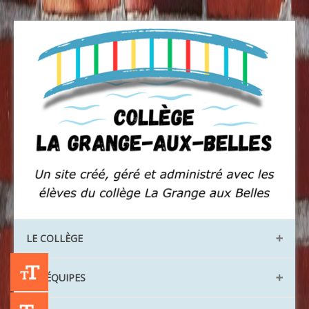
LE COLLÈGE
+A
Les locaux
LES ÉQUIPES
Les instances