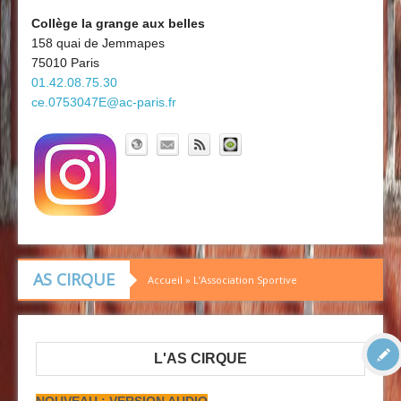
Découvrir le collège
Board'Gab
Collège la grange aux belles
158 quai de Jemmapes
Clubs maths
75010 Paris
01.42.08.75.30
ce.0753047E@ac-paris.fr
AS CIRQUE
Accueil
»
L’Association Sportive
L'AS CIRQUE
NOUVEAU : VERSION AUDIO