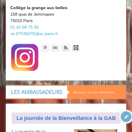
Découvrir le collège
Board'Gab
Collège la grange aux belles
158 quai de Jemmapes
Clubs maths
75010 Paris
01.42.08.75.30
ce.0753047E@ac-paris.fr
LES AMBASSADEURS
Accueil
»
La vie citoyenne
La journée de la Bienveillance à la GAB
La journée de la