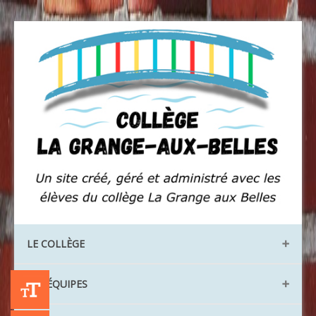
LE COLLÈGE
Les locaux
LES ÉQUIPES
+A
Les instances