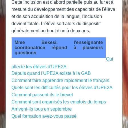
Cette inclusion est d'abord partielle puis au fur et à
mesure du développement des capacités de l'élève
et de son acquisition de la langue, l'inclusion
devient totale. L'élève sort alors du dispositif
généralement au bout d'un à deux ans.
Mme Bekesi, l'enseignante
coordonatrice répond à plusieurs
questions
Qui
affecte les élèves d'UPE2A
Depuis quand l'UPE2A existe à la GAB
Comment faire apprendre rapidement le français
Quels sont les difficultés pour les élèves d'UPE2A
Comment passent-ils le brevet
Comment sont organisés les emplois du temps
Arrivent-ils tous en septembre
Quel formation avez-vous passé