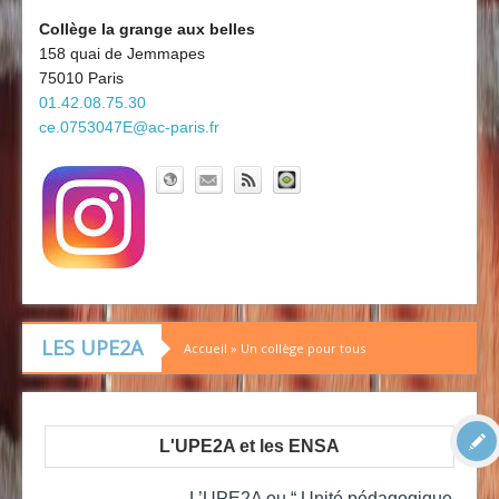
Découvrir le collège
Board'Gab
Collège la grange aux belles
158 quai de Jemmapes
Clubs maths
75010 Paris
01.42.08.75.30
ce.0753047E@ac-paris.fr
LES UPE2A
Accueil
»
Un collège pour tous
L'UPE2A et les ENSA
L’UPE2A ou “ Unité pédagogique