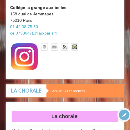
Découvrir le collège
Board'Gab
Collège la grange aux belles
158 quai de Jemmapes
Clubs maths
75010 Paris
01.42.08.75.30
ce.0753047E@ac-paris.fr
LA CHORALE
Accueil
»
Les ateliers
La chorale