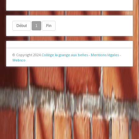
Début
1
Fin
© Copyright 2024
Collège la grange aux belles
-
Mentions légales
-
Websco