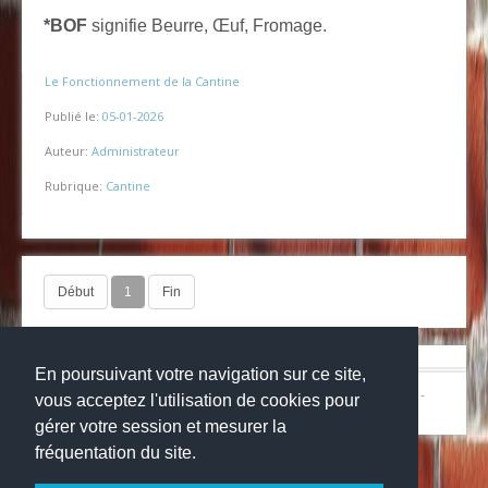
*BOF
signifie Beurre, Œuf, Fromage.
Le Fonctionnement de la Cantine
Publié le:
05-01-2026
Auteur:
Administrateur
Rubrique:
Cantine
Début
1
Fin
En poursuivant votre navigation sur ce site,
© Copyright 2024
Collège la grange aux belles
-
Mentions légales
-
vous acceptez l'utilisation de cookies pour
Websco
gérer votre session et mesurer la
fréquentation du site.