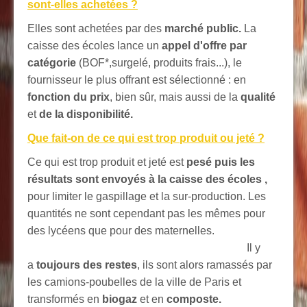
sont-elles achetées ?
Elles sont achetées par des
marché public.
La
caisse des écoles lance un
appel d'offre par
catégorie
(BOF*,surgelé, produits frais...), le
fournisseur le plus offrant est sélectionné : en
fonction du prix
, bien sûr, mais aussi de la
qualité
et
de la disponibilité.
Que fait-on de ce qui est trop produit ou jeté ?
Ce qui est trop produit et jeté est
pesé puis les
résultats sont envoyés à la caisse des écoles ,
pour limiter le gaspillage et la sur-production. Les
quantités ne sont cependant pas les mêmes pour
des lycéens que pour des maternelles.
Il y
a
toujours des restes
, ils sont alors ramassés par
les camions-poubelles de la ville de Paris et
transformés en
biogaz
et en
composte.