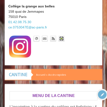
Découvrir le collège
Board'Gab
Collège la grange aux belles
158 quai de Jemmapes
Clubs maths
75010 Paris
01.42.08.75.30
ce.0753047E@ac-paris.fr
CANTINE
Accueil
»
Accès rapides
MENU DE LA CANTINE
L’inscription à la cantine du collège est
forfaitaire
: 4