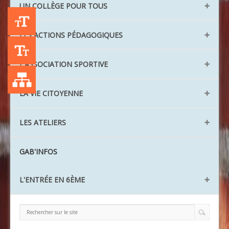
Direction et administration
UN COLLÈGE POUR TOUS
Les classes
La vie scolaire
Les langues vivantes
+A
Les aménagements
LES ACTIONS PÉDAGOGIQUES
Santé Action sociale
Le lexique
L'ULIS TFV
Les agents
-A
Le Réseau REP
L’ASSOCIATION SPORTIVE
Les UPE2A
Liste des publications
Aide à l'orientation
AS Ping Pong
LA VIE CITOYENNE
Action collégien
AS Cirque
CDI
Les Délégués
LES ATELIERS
AS Badminton
Projets
Le CVC
Challenge nature
L'atelier théâtre
GAB'INFOS
Les éco-délégués
L'atelier recyclage
Les Ambassadeurs
L'ENTRÉE EN 6ÈME
L'atelier Être bien
L'atelier jardinage
Préparer ma rentrée
La Redac
Liaison CM2 / 6ème
La Chorale