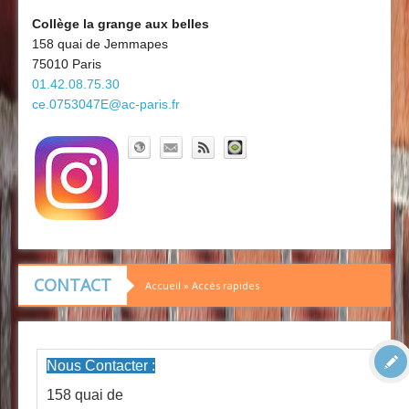
Découvrir le collège
Board'Gab
Collège la grange aux belles
158 quai de Jemmapes
Clubs maths
75010 Paris
01.42.08.75.30
ce.0753047E@ac-paris.fr
CONTACT
Accueil
»
Accès rapides
Nous Contacter :
158 quai de